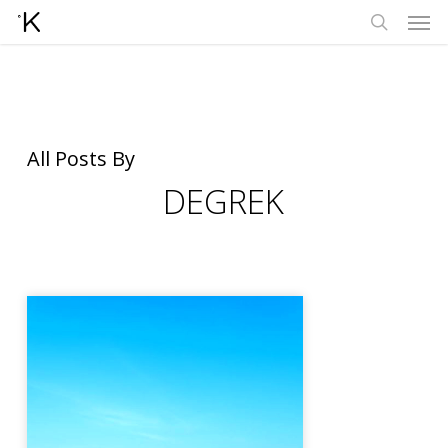
Men
Skip
to
search
main
content
All Posts By
DEGREK