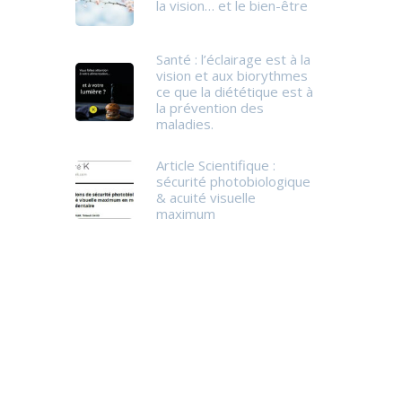
la vision… et le bien-être
Santé : l’éclairage est à la
vision et aux biorythmes
ce que la diététique est à
la prévention des
maladies.
Article Scientifique :
sécurité photobiologique
& acuité visuelle
maximum