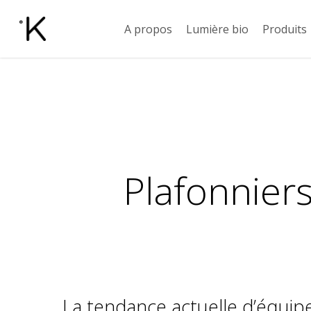
Skip
A propos
Lumière bio
Produits
to
main
content
Plafonniers
La tendance actuelle d’équip