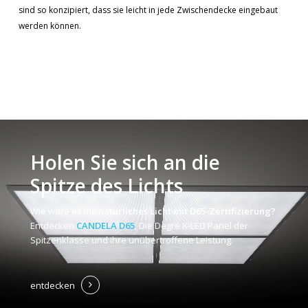
sind so konzipiert, dass sie leicht in jede Zwischendecke eingebaut
werden können.
Holen Sie sich an die
Spitze des Lichts
Wie wäre es mit n
atürliches Licht mit D65-Zertifizierung?
Entdecken
CANDELA D65
, Die Degré K-LED Panel der
Spitzenklasse und ihre unübertroffene Leistung.
entdecken