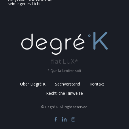
sein eigenes Licht
fiat LUX*
* Que la lumière soit
Über Degré K
Sachverstand
Kontakt
Rechtliche Hinweise
© Degré K. All right reserved
facebook
linkedin
instagram