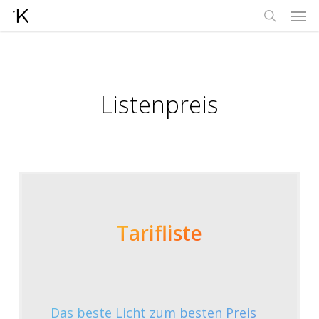
Men
Skip
to
search
main
content
Listenpreis
Tarifliste
Das beste Licht zum besten Preis