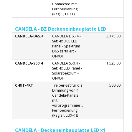
Connected mit
Fernbedienung
(Regul., LUX+)
CANDELA - BZ Deckeneinbauplatte LED
CANDELA-D65.4
CANDELA D65.4 -
3,175.00
Set: 4x D65 LED
Panel - Spektrum
D65 zertifiert -
ON/OFF
CANDELA-S50.4
CANDELA S50.4 -
1,525.00
Set: 4x LED Panel -
Solarspektrum -
ON/OFF
C-KIT-4RT
Treiber-Set für die
500.00
Dimmung von 4
Candela-Panels
mit
vorprogrammierter
Fernbedienung
(Regler, LUX+) 
CANDELA - Deckeneinbauplatte LED x1