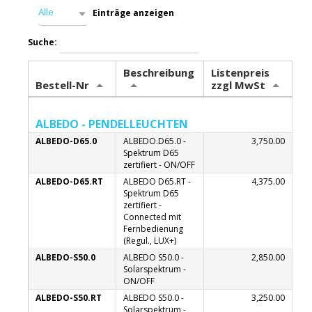
Alle
Einträge anzeigen
Suche:
Beschreibung
Listenpreis
Bestell-Nr
zzgl MwSt
ALBEDO - PENDELLEUCHTEN
ALBEDO-D65.0
ALBEDO.D65.0 -
3,750.00
Spektrum D65
zertifiert - ON/OFF
ALBEDO-D65.RT
ALBEDO D65.RT -
4,375.00
Spektrum D65
zertifiert -
Connected mit
Fernbedienung
(Regul., LUX+)
ALBEDO-S50.0
ALBEDO S50.0 -
2,850.00
Solarspektrum -
ON/OFF
ALBEDO-S50.RT
ALBEDO S50.0 -
3,250.00
Solarspektrum -