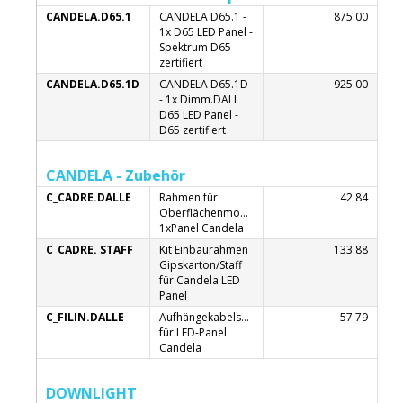
CANDELA.D65.1
CANDELA D65.1 -
875.00
1x D65 LED Panel -
Spektrum D65
zertifiert
CANDELA.D65.1D
CANDELA D65.1D
925.00
- 1x Dimm.DALI
D65 LED Panel -
D65 zertifiert
CANDELA - Zubehör
C_CADRE.DALLE
Rahmen für
42.84
Oberflächenmontage
1xPanel Candela
C_CADRE. STAFF
Kit Einbaurahmen
133.88
Gipskarton/Staff
für Candela LED
Panel
C_FILIN.DALLE
Aufhängekabelsatz
57.79
für LED-Panel
Candela
DOWNLIGHT