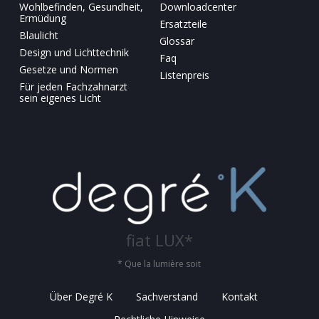
Wohlbefinden, Gesundheit,
Downloadcenter
Ermüdung
Ersatzteile
Blaulicht
Glossar
Design und Lichttechnik
Faq
Gesetze und Normen
Listenpreis
Für jeden Fachzahnarzt
sein eigenes Licht
fiat LUX*
* Que la lumière soit
Über Degré K
Sachverstand
Kontakt