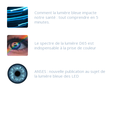
Comment la lumière bleue impacte
notre santé : tout comprendre en 5
minutes.
Le spectre de la lumière D65 est
indispensable à la prise de couleur
ANSES : nouvelle publication au sujet de
la lumière bleue des LED